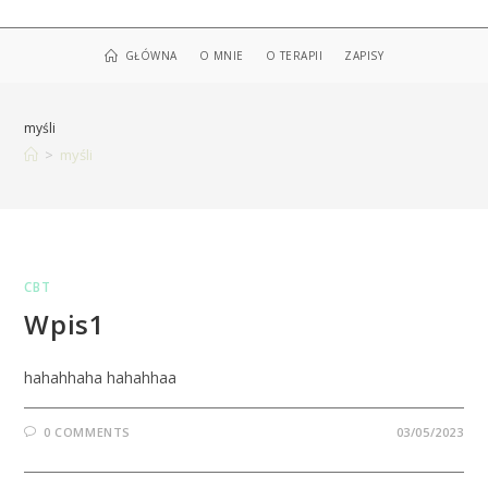
Skip
to
GŁÓWNA
O MNIE
O TERAPII
ZAPISY
content
myśli
>
myśli
CBT
Wpis1
hahahhaha hahahhaa
0 COMMENTS
03/05/2023